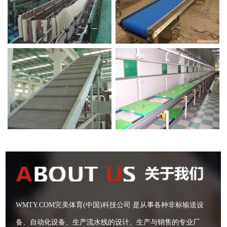
WMTY.COM完美体育(中国)科技公司 是从事各种非标输送设
备、自动化设备、生产流水线的设计、生产与销售的专业厂